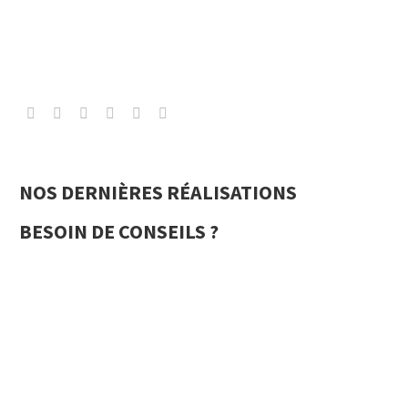
NOS DERNIÈRES RÉALISATIONS
BESOIN DE CONSEILS ?
Pour tous vos projets de menuiserie dans le Var,
contactez Calissol Services ! Des portes et des
fenêtres qui vous ressemblent c’est Sur-